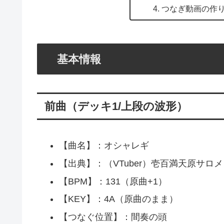
つなぎ動画の作
基本情報
前曲（デッキ1/上段の波形）
【曲名】：オシャレギ
【出典】：（VTuber）壱百満天原サロ
【BPM】：131（原曲+1）
【KEY】：4A（原曲のまま）
【つなぐ位置】：間奏の頭