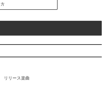
り方
メ リリース楽曲