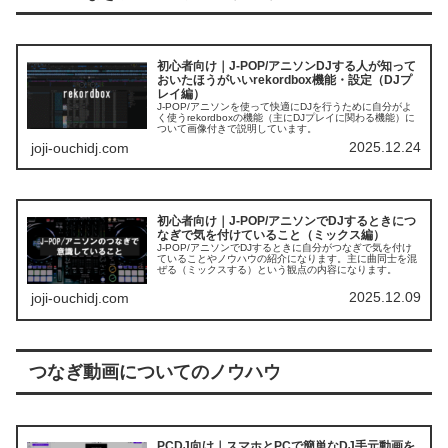
初心者向け｜J-POP/アニソンDJする人が知って
おいたほうがいいrekordbox機能・設定（DJプ
レイ編）
J-POP/アニソンを使って快適にDJを行うために自分がよ
く使うrekordboxの機能（主にDJプレイに関わる機能）に
ついて画像付きで説明しています。
2025.12.24
joji-ouchidj.com
初心者向け｜J-POP/アニソンでDJするときにつ
なぎで気を付けていること（ミックス編）
J-POP/アニソンでDJするときに自分がつなぎで気を付け
ていることやノウハウの紹介になります。主に曲同士を混
ぜる（ミックスする）という観点の内容になります。
2025.12.09
joji-ouchidj.com
つなぎ動画についてのノウハウ
PCDJ向け｜スマホとPCで簡単なDJ手元動画を