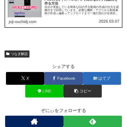
作る方法
自分が実践している簡単なDJの手元動画の作成の仕方を画
像付きで説明しています。必要な機材・アプリから動画素
材の作成→編集→アップロードまで一連の流れが全体的に
把握できる内容になっています。
2026.03.07
joji-ouchidj.com
つなぎ解説
シェアする
X
Facebook
はてブ
LINE
コピー
ぞにぃをフォローする