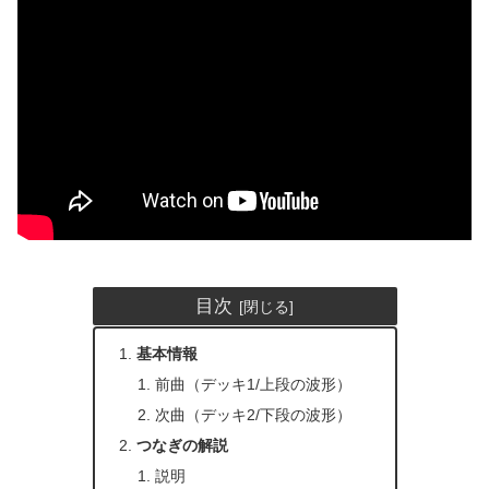
目次
基本情報
前曲（デッキ1/上段の波形）
次曲（デッキ2/下段の波形）
つなぎの解説
説明