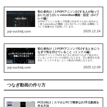
初心者向け｜J-POP/アニソンDJする人が知って
おいたほうがいいrekordbox機能・設定（DJプ
レイ編）
J-POP/アニソンを使って快適にDJを行うために自分がよ
く使うrekordboxの機能（主にDJプレイに関わる機能）に
ついて画像付きで説明しています。
2025.12.24
joji-ouchidj.com
初心者向け｜J-POP/アニソンでDJするときにつ
なぎで気を付けていること（ミックス編）
J-POP/アニソンでDJするときに自分がつなぎで気を付け
ていることやノウハウの紹介になります。主に曲同士を混
ぜる（ミックスする）という観点の内容になります。
2025.12.09
joji-ouchidj.com
つなぎ動画の作り方
PCDJ向け｜スマホとPCで簡単なDJ手元動画を
作る方法