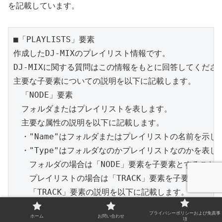
を記載しています。
■「PLAYLISTS」要素

作成したDJ-MIXのプレイリスト情報です。

DJ-MIXに関する質問はこの情報をもとに回答してください
主要な子要素についての説明を以下に記載します。

　「NODE」要素

　フォルダまたはプレイリストを表します。

　主要な属性の説明を以下に記載します。

　・"Name"はフォルダまたはプレイリストの名前を示しま
　・"Type"はフォルダなのかプレイリストなのかを表しま
　　フォルダの場合は「NODE」要素を子要素とすることが
　　プレイリストの場合は「TRACK」要素を子要素とする
　　「TRACK」要素の説明を以下に記載します。

　　　「TRACK」要素はプレイリストに登録した楽曲を示
プライバシーポリシーおよび免責事
ホーム
お問い合わせ
　　　「Key」属性はその楽曲のトラックIDで、「COLLE
項