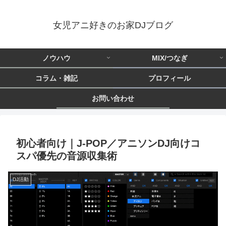
女児アニ好きのお家DJブログ
ノウハウ
MIX/つなぎ
コラム・雑記
プロフィール
お問い合わせ
初心者向け｜J-POP／アニソンDJ向けコ
スパ優先の音源収集術
DJ活動