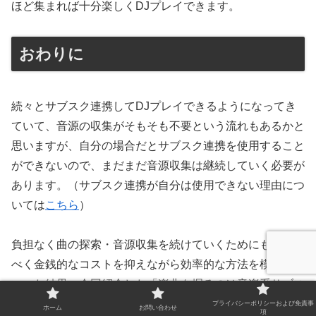
ほど集まれば十分楽しくDJプレイできます。
おわりに
続々とサブスク連携してDJプレイできるようになってき
ていて、音源の収集がそもそも不要という流れもあるかと
思いますが、自分の場合だとサブスク連携を使用すること
ができないので、まだまだ音源収集は継続していく必要が
あります。（サブスク連携が自分は使用できない理由につ
いては
こちら
）
負担なく曲の探索・音源収集を続けていくためにも、なる
べく金銭的なコストを抑えながら効率的な方法を模索して
いった結果、今回紹介した「楽曲を掘るのは音楽系サブス
クを使い倒す」「音源を入手するのは宅配CDレンタルを
プライバシーポリシーおよび免責事
ホーム
お問い合わせ
項