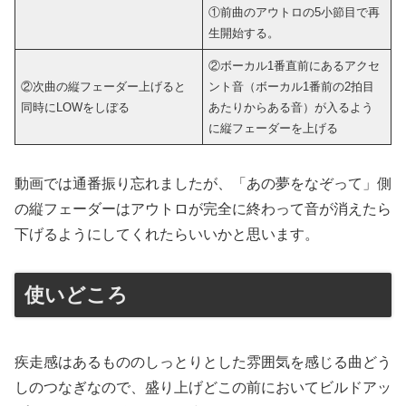
①前曲のアウトロの5小節目で再
生開始する。
②ボーカル1番直前にあるアクセ
②次曲の縦フェーダー上げると
ント音（ボーカル1番前の2拍目
同時にLOWをしぼる
あたりからある音）が入るよう
に縦フェーダーを上げる
動画では通番振り忘れましたが、「あの夢をなぞって」側
の縦フェーダーはアウトロが完全に終わって音が消えたら
下げるようにしてくれたらいいかと思います。
使いどころ
疾走感はあるもののしっとりとした雰囲気を感じる曲どう
しのつなぎなので、盛り上げどこの前においてビルドアッ