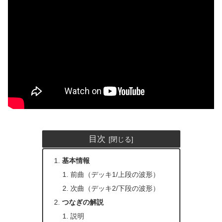
目次
基本情報
前曲（デッキ1/上段の波形）
次曲（デッキ2/下段の波形）
つなぎの解説
説明