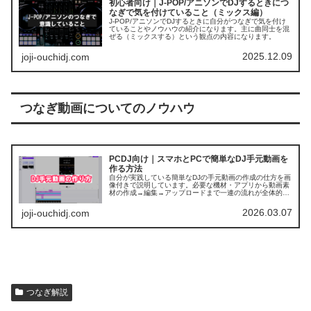
初心者向け｜J-POP/アニソンでDJするときにつ
なぎで気を付けていること（ミックス編）
J-POP/アニソンでDJするときに自分がつなぎで気を付け
ていることやノウハウの紹介になります。主に曲同士を混
ぜる（ミックスする）という観点の内容になります。
2025.12.09
joji-ouchidj.com
つなぎ動画についてのノウハウ
PCDJ向け｜スマホとPCで簡単なDJ手元動画を
作る方法
自分が実践している簡単なDJの手元動画の作成の仕方を画
像付きで説明しています。必要な機材・アプリから動画素
材の作成→編集→アップロードまで一連の流れが全体的に
把握できる内容になっています。
2026.03.07
joji-ouchidj.com
つなぎ解説