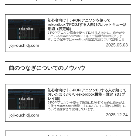
初心者向け｜J-POP/アニソンを使って
rekordboxでPCDJする人向けのホットキュー活
用術（設定編）
J-POP/アニソン原曲を使ってDJする人向けに、自分がや
っているrekordboxのホットキュー活用方法の紹介しま
す。この記事ではrekodboxの設定方法について説明しま
す。
2025.05.03
joji-ouchidj.com
曲のつなぎについてのノウハウ
初心者向け｜J-POP/アニソンDJする人が知って
おいたほうがいいrekordbox機能・設定（DJプ
レイ編）
J-POP/アニソンを使って快適にDJを行うために自分がよ
く使うrekordboxの機能（主にDJプレイに関わる機能）に
ついて画像付きで説明しています。
2025.12.24
joji-ouchidj.com