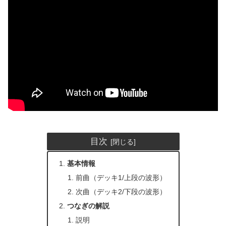
目次
基本情報
前曲（デッキ1/上段の波形）
次曲（デッキ2/下段の波形）
つなぎの解説
説明