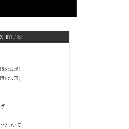
次
上段の波形）
下段の波形）
ぎ
ノウハウついて