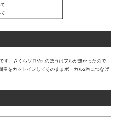
いて
いて
タつなぎです。さくらソロVer.のほうはフルが無かったので、
うの間奏をカットインしてそのままボーカル2番につなげ